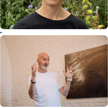
én om
erkenning te
krijgen"
Lees het
verhaal van
Lieve
Nathalie,
Voogd
“Je doet
humanitair
terreinwerk
voor een